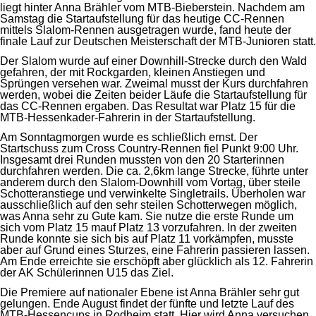
liegt hinter Anna Brähler vom MTB-Bieberstein. Nachdem am
Samstag die Startaufstellung für das heutige CC-Rennen
mittels Slalom-Rennen ausgetragen wurde, fand heute der
finale Lauf zur Deutschen Meisterschaft der MTB-Junioren statt.
Der Slalom wurde auf einer Downhill-Strecke durch den Wald
gefahren, der mit Rockgarden, kleinen Anstiegen und
Sprüngen versehen war. Zweimal musst der Kurs durchfahren
werden, wobei die Zeiten beider Läufe die Startaufstellung für
das CC-Rennen ergaben. Das Resultat war Platz 15 für die
MTB-Hessenkader-Fahrerin in der Startaufstellung.
Am Sonntagmorgen wurde es schließlich ernst. Der
Startschuss zum Cross Country-Rennen fiel Punkt 9:00 Uhr.
Insgesamt drei Runden mussten von den 20 Starterinnen
durchfahren werden. Die ca. 2,6km lange Strecke, führte unter
anderem durch den Slalom-Downhill vom Vortag, über steile
Schotteranstiege und verwinkelte Singletrails. Überholen war
ausschließlich auf den sehr steilen Schotterwegen möglich,
was Anna sehr zu Gute kam. Sie nutze die erste Runde um
sich vom Platz 15 mauf Platz 13 vorzufahren. In der zweiten
Runde konnte sie sich bis auf Platz 11 vorkämpfen, musste
aber auf Grund eines Sturzes, eine Fahrerin passieren lassen.
Am Ende erreichte sie erschöpft aber glücklich als 12. Fahrerin
der AK Schülerinnen U15 das Ziel.
Die Premiere auf nationaler Ebene ist Anna Brähler sehr gut
gelungen. Ende August findet der fünfte und letzte Lauf des
MTB-Hessencups in Rodheim statt. Hier wird Anna versuchen,