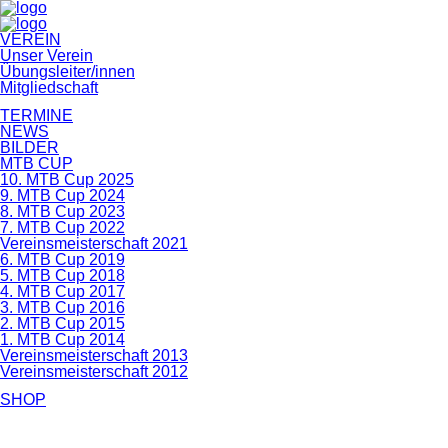
Navigation
VEREIN
überspringen
Unser Verein
Übungsleiter/innen
Mitgliedschaft
TERMINE
NEWS
BILDER
MTB CUP
10. MTB Cup 2025
9. MTB Cup 2024
8. MTB Cup 2023
7. MTB Cup 2022
Vereinsmeisterschaft 2021
6. MTB Cup 2019
5. MTB Cup 2018
4. MTB Cup 2017
3. MTB Cup 2016
2. MTB Cup 2015
1. MTB Cup 2014
Vereinsmeisterschaft 2013
Vereinsmeisterschaft 2012
SHOP