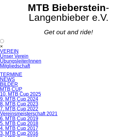
MTB Bieberstein
-
Langenbieber e.V.
Get out and ride!
Navigation
×
überspringen
VEREIN
Unser Verein
Übungsleiter/innen
Mitgliedschaft
TERMINE
NEWS
BILDER
MTB CUP
10. MTB Cup 2025
9. MTB Cup 2024
8. MTB Cup 2023
7. MTB Cup 2022
Vereinsmeisterschaft 2021
6. MTB Cup 2019
5. MTB Cup 2018
4. MTB Cup 2017
3. MTB Cup 2016