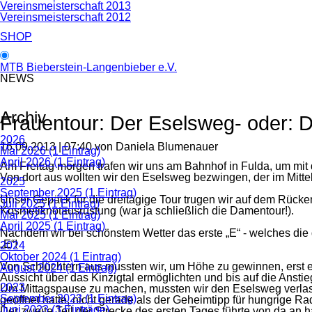
Vereinsmeisterschaft 2013
Vereinsmeisterschaft 2012
SHOP
MTB Bieberstein-Langenbieber e.V.
NEWS
Archiv
Frauentour: Der Eselsweg- oder: 
2026
16.09.2013 | 07:40
von Daniela Blumenauer
Mai 2026 (1 Eintrag)
April 2026 (1 Eintrag)
Am Freitag morgen trafen wir uns am Bahnhof in Fulda, um mit
Von dort aus wollten wir den Eselsweg bezwingen, der im Mittel
2025
September 2025 (1 Eintrag)
Unser Gepäck für die dreitägige Tour trugen wir auf dem Rücke
Juli 2025 (1 Eintrag)
Kosmetiknotausrüstung (war ja schließlich die Damentour!).
Mai 2025 (1 Eintrag)
April 2025 (1 Eintrag)
Nachdem wir bei schönstem Wetter das erste „E“ - welches di
„E“!
2024
Oktober 2024 (1 Eintrag)
Von Schlüchtern aus mussten wir, um Höhe zu gewinnen, erst e
August 2024 (1 Eintrag)
Aussicht über das Kinzigtal ermöglichten und bis auf die Ansti
2023
Um Mittagspause zu machen, mussten wir den Eselsweg verlassen
September 2023 (1 Eintrag)
geöffnet hatte, nicht gerade als der Geheimtipp für hungrige Ra
Juni 2023 (3 Einträge)
Der zweite Teil der Strecke des ersten Tages führte von da an