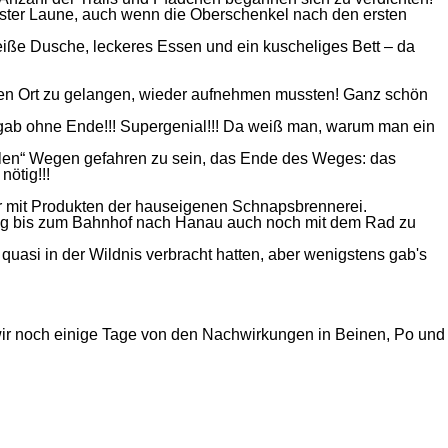
ester Laune, auch wenn die Oberschenkel nach den ersten
eiße Dusche, leckeres Essen und ein kuscheliges Bett – da
n den Ort zu gelangen, wieder aufnehmen mussten! Ganz schön
rgab ohne Ende!!! Supergenial!!! Da weiß man, warum man ein
alen“ Wegen gefahren zu sein, das Ende des Weges: das
nötig!!!
our mit Produkten der hauseigenen Schnapsbrennerei.
n Weg bis zum Bahnhof nach Hanau auch noch mit dem Rad zu
asi in der Wildnis verbracht hatten, aber wenigstens gab's
wir noch einige Tage von den Nachwirkungen in Beinen, Po und