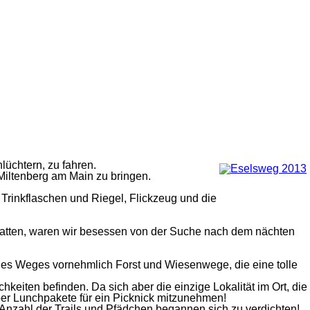
üchtern, zu fahren.
 Miltenberg am Main zu bringen.
 Trinkflaschen und Riegel, Flickzeug und die
hatten, waren wir besessen von der Suche nach dem nächten
 des Weges vornehmlich Forst und Wiesenwege, die eine tolle
iten befinden. Da sich aber die einzige Lokalität im Ort, die
eber Lunchpakete für ein Picknick mitzunehmen!
Anzahl der Trails und Pfädchen begannen sich zu verdichten!