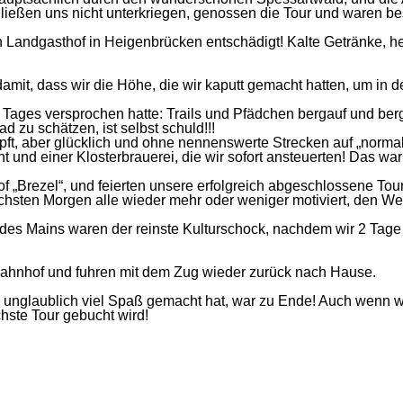
ließen uns nicht unterkriegen, genossen die Tour und waren b
en Landgasthof in Heigenbrücken entschädigt! Kalte Getränke, h
damit, dass wir die Höhe, die wir kaputt gemacht hatten, um i
n Tages versprochen hatte: Trails und Pfädchen bergauf und be
ad zu schätzen, ist selbst schuld!!!
ft, aber glücklich und ohne nennenswerte Strecken auf „norm
und einer Klosterbrauerei, die wir sofort ansteuerten! Das war 
hof „Brezel“, und feierten unsere erfolgreich abgeschlossene T
 nächsten Morgen alle wieder mehr oder weniger motiviert, de
s Mains waren der reinste Kulturschock, nachdem wir 2 Tage qu
Bahnhof und fuhren mit dem Zug wieder zurück nach Hause.
n unglaublich viel Spaß gemacht hat, war zu Ende! Auch wenn 
hste Tour gebucht wird!