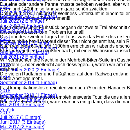
Die eine oder andere Panne musste behoben werden, aber wir 
2022
65km und 1400hm so langsam ganz schön zwickten!
Dezember 2022 (1 Eintrag)
Dafür wurden wir mit unsrer Wellness-Unterkunft in einem toll
September 2022 (1 Eintrag)
konnte der nächste Tag kommen!!!
Juli 2022 (2 Einträge)
Juni 2022 (1 Eintrag)
Nach einem super Frühstück begann der zweite Trailabschnitt 
März 2022 (1 Eintrag)
anstrengend, aber kein Problem für uns!!!
Die Tour des zweiten Tages hielt das, was das Ende des erste
2021
Mountainbike hat!!! Wer auf dieser Tour nicht gelernt hat, sein R
Oktober 2021 (1 Eintrag)
Nach weiteren 60km und 1100hm erreichten wir abends erschöp
September 2021 (1 Eintrag)
Kloster Engelberg in Großheubach, mit einer Wahnsinnsaussicht 
August 2021 (1 Eintrag)
Juli 2021 (2 Einträge)
Wir verbrachten die Nacht in der Mehrbett-Biker-Suite im Gast
Trotzdem (...oder vielleicht auch deswegen...), waren wir am
2020
erfahren!
September 2020 (2 Einträge)
Die vielen Radfahrer und Fußgänger auf dem Radweg entlang de
2019
keine Anstiege mehr.
September 2019 (1 Eintrag)
Fast komplikationslos erreichten wir nach 75km den Hanauer 
2018
September 2018 (1 Eintrag)
Eine superschöne, absolut empfehlenswerte Tour, die uns alle
Juni 2018 (2 Einträge)
Rücken zehren würden, waren wir uns einig darin, dass die näc
Mai 2018 (3 Einträge)
Zurück
2017
Juli 2017 (1 Eintrag)
Juni 2017 (3 Einträge)
Mai 2017 (2 Einträge)