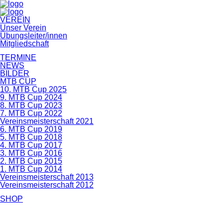
Navigation
VEREIN
überspringen
Unser Verein
Übungsleiter/innen
Mitgliedschaft
TERMINE
NEWS
BILDER
MTB CUP
10. MTB Cup 2025
9. MTB Cup 2024
8. MTB Cup 2023
7. MTB Cup 2022
Vereinsmeisterschaft 2021
6. MTB Cup 2019
5. MTB Cup 2018
4. MTB Cup 2017
3. MTB Cup 2016
2. MTB Cup 2015
1. MTB Cup 2014
Vereinsmeisterschaft 2013
Vereinsmeisterschaft 2012
SHOP