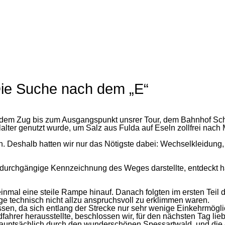
Die Suche nach dem „E“
 dem Zug bis zum Ausgangspunkt unsrer Tour, dem Bahnhof Schl
alter genutzt wurde, um Salz aus Fulda auf Eseln zollfrei nach
n. Deshalb hatten wir nur das Nötigste dabei: Wechselkleidung,
e durchgängige Kennzeichnung des Weges darstellte, entdeckt 
inmal eine steile Rampe hinauf. Danach folgten im ersten Teil
ege technisch nicht allzu anspruchsvoll zu erklimmen waren.
, da sich entlang der Strecke nur sehr wenige Einkehrmöglichke
dfahrer herausstellte, beschlossen wir, für den nächsten Tag li
 hauptsächlich durch den wunderschönen Spessartwald, und die 