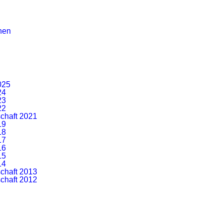
B Bieberstein
-Langenbieber e
nen
Get out and ride!
025
24
23
22
chaft 2021
19
18
17
16
15
14
chaft 2013
chaft 2012