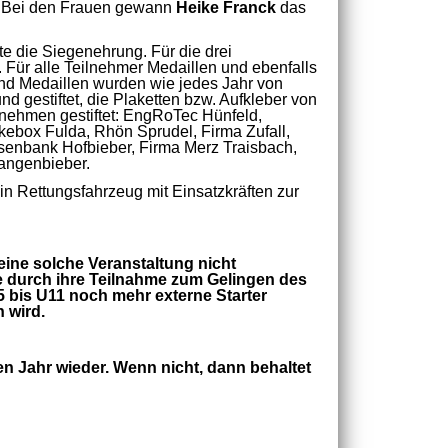
. Bei den Frauen gewann
Heike Franck
das
gte die Siegenehrung. Für die drei
. Für alle Teilnehmer Medaillen und ebenfalls
und Medaillen wurden wie jedes Jahr von
 gestiftet, die Plaketten bzw. Aufkleber von
rnehmen gestiftet: EngRoTec Hünfeld,
ebox Fulda, Rhön Sprudel, Firma Zufall,
isenbank Hofbieber, Firma Merz Traisbach,
Langenbieber.
ein Rettungsfahrzeug mit Einsatzkräften zur
eine solche Veranstaltung nicht
e durch ihre Teilnahme zum Gelingen des
5 bis U11 noch mehr externe Starter
 wird.
n Jahr wieder. Wenn nicht, dann behaltet