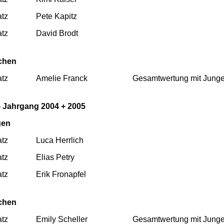
atz
Pete Kapitz
atz
David Brodt
chen
atz
Amelie Franck
Gesamtwertung mit Junge
-
Jahrgang 2004 + 2005
gen
atz
Luca Herrlich
atz
Elias Petry
atz
Erik Fronapfel
chen
atz
Emily Scheller
Gesamtwertung mit Junge