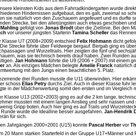
nsere kleinsten Kids aus dem Fahrradkindergarten wurde direkt
hiedenen Hindernissen aufgebaut, den es galt, zweimal so sch
n sie natürlich von den Zuschauern angefeuert und es durfte s
nden Strecke, bei den allerjüngsten auch etwas geschoben und 
 Mahling
gefolgt von
Jonas Brodt
über die Ziellinie. Bei den 
sch
vor unserer jüngsten Starterin
Tamina Scheller
das Rennen
er Klasse U7 (2008+2009) entschied
Felix Hohmann
dicht gefo
 Die Strecke führte über Feldwege bergauf. Bergab ging es übe
chpassagen und Wurzeltrails. Hier zeigten die fünf und sechsj
auern, was sie technisch bereits drauf haben. Zwei Runden auf
ltigen.
Jan Hohmann
führte die U9 (2006 + 2007) mit einem g
ler
an. Als einziges Mädchen belegte
Amelie Franck
natürlich 
mtwertung mit den Jungs einen beachtlichen 5. Platz.
tezerrende drei Runden musste die U11 überwinden. Hier erkäm
ter schoss
Elias Petry
durchs Ziel. Auch in dieser Klasse fuhr l
gte in der Mädchenwertung somit den ersten und im Vergleich m
r Klasse U13 (2002+2003) ging es auf die 2 km lange, technisc
nehmer mussten mit einem langen Anstieg und sehr nassen und 
wenig Gripp boten. Auch hier ging es auf Trails und Wurzelstec
r Runde wurde die Idealline besser ausgefahren.
Jan‑Hendrik 
rän für sich.
den Jahrgängen 2000+2001 (U15) konnte
Pascal Herber
vor
Th
em 20 Mann starken Starterfeld in der Gruppe U17+Männer und