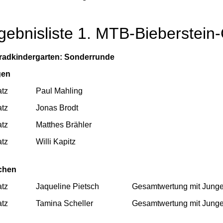
gebnisliste 1. MTB-Bieberstein
radkindergarten: Sonderrunde
gen
atz
Paul Mahling
atz
Jonas Brodt
atz
Matthes Brähler
atz
Willi Kapitz
chen
atz
Jaqueline Pietsch
Gesamtwertung mit Junge
atz
Tamina Scheller
Gesamtwertung mit Junge