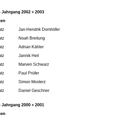
-
Jahrgang 2002 + 2003
gen
atz
Jan-Hendrik Domhöfer
atz
Noah Breitung
atz
Adrian Kähler
atz
Jannik Heil
atz
Marven Schwarz
atz
Paul Prüfer
atz
Simon Mosterz
atz
Daniel Geschner
-
Jahrgang 2000 + 2001
gen