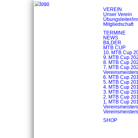
Navigation
VEREIN
überspringen
Unser Verein
MT
Übungsleiter/in
Mitgliedschaft
TERMINE
NEWS
BILDER
MTB CUP
10. MTB Cup 2
9. MTB Cup 20
8. MTB Cup 20
7. MTB Cup 20
Vereinsmeisters
6. MTB Cup 20
5. MTB Cup 20
4. MTB Cup 20
3. MTB Cup 20
2. MTB Cup 20
1. MTB Cup 20
Vereinsmeisters
Vereinsmeisters
SHOP