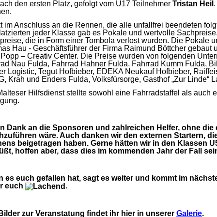
ach den ersten Platz, gefolgt vom U17 Teilnehmer
Tristan Heil
en.
t im Anschluss an die Rennen, die alle unfallfrei beendeten fol
latzierten jeder Klasse gab es Pokale und wertvolle Sachpreise
reise, die in Form einer Tombola verlost wurden. Die Pokale 
s Hau - Geschäftsführer der Firma Raimund Böttcher gebaut und
 Popp – Creativ Center. Die Preise wurden von folgenden Unte
rad Nau Fulda, Fahrrad Hahner Fulda, Fahrrad Kumm Fulda, Bik
r Logistic, Tegut Hofbieber, EDEKA Neukauf Hofbieber, Raiffe
, Krah und Enders Fulda, Volksfürsorge, Gasthof „Zur Linde“ 
alteser Hilfsdienst stellte sowohl eine Fahrradstaffel als auch 
ügung.
en Dank an die Sponsoren und zahlreichen Helfer, ohne die 
hzuführen wäre. Auch danken wir den externen Startern, di
ens beigetragen haben.
Gerne hätten wir in den Klassen U
üßt, hoffen aber, dass dies im kommenden Jahr der Fall sein
 es euch gefallen hat, sagt es weiter und kommt im nächste
ür euch
.
Bilder zur Veranstatung findet ihr hier in unserer
Galerie
.