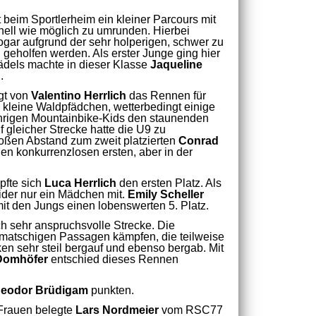
 beim Sportlerheim ein kleiner Parcours mit
nell wie möglich zu umrunden. Hierbei
ogar aufgrund der sehr holperigen, schwer zu
geholfen werden. Als erster Junge ging hier
Mädels machte in dieser Klasse
Jaqueline
.
lgt von
Valentino Herrlich
das Rennen für
r kleine Waldpfädchen, wetterbedingt einige
ährigen Mountainbike-Kids den staunenden
 gleicher Strecke hatte die U9 zu
roßen Abstand zum zweit platzierten
Conrad
den konkurrenzlosen ersten, aber in der
pfte sich
Luca Herrlich
den ersten Platz. Als
eider nur ein Mädchen mit.
Emily Scheller
it den Jungs einen lobenswerten 5. Platz.
h sehr anspruchsvolle Strecke. Die
matschigen Passagen kämpfen, die teilweise
ken sehr steil bergauf und ebenso bergab. Mit
Domhöfer
entschied dieses Rennen
eodor Brüdigam
punkten.
 Frauen belegte
Lars Nordmeier
vom RSC77