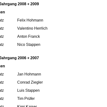
Jahrgang 2008 + 2009
gen
atz
Felix Hohmann
atz
Valentino Herrlich
atz
Anton Franck
atz
Nico Stappen
Jahrgang 2006 + 2007
gen
atz
Jan Hohmann
atz
Conrad Ziegler
atz
Luis Stappen
atz
Tim Prüfer
atz
Kimi Kaiser