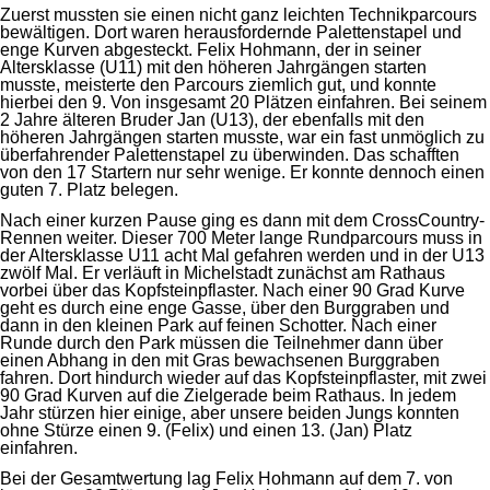
Zuerst mussten sie einen nicht ganz leichten Technikparcours
bewältigen. Dort waren herausfordernde Palettenstapel und
enge Kurven abgesteckt. Felix Hohmann, der in seiner
Altersklasse (U11) mit den höheren Jahrgängen starten
musste, meisterte den Parcours ziemlich gut, und konnte
hierbei den 9. Von insgesamt 20 Plätzen einfahren. Bei seinem
2 Jahre älteren Bruder Jan (U13), der ebenfalls mit den
höheren Jahrgängen starten musste, war ein fast unmöglich zu
überfahrender Palettenstapel zu überwinden. Das schafften
von den 17 Startern nur sehr wenige. Er konnte dennoch einen
guten 7. Platz belegen.
Nach einer kurzen Pause ging es dann mit dem CrossCountry-
Rennen weiter. Dieser 700 Meter lange Rundparcours muss in
der Altersklasse U11 acht Mal gefahren werden und in der U13
zwölf Mal. Er verläuft in Michelstadt zunächst am Rathaus
vorbei über das Kopfsteinpflaster. Nach einer 90 Grad Kurve
geht es durch eine enge Gasse, über den Burggraben und
dann in den kleinen Park auf feinen Schotter. Nach einer
Runde durch den Park müssen die Teilnehmer dann über
einen Abhang in den mit Gras bewachsenen Burggraben
fahren. Dort hindurch wieder auf das Kopfsteinpflaster, mit zwei
90 Grad Kurven auf die Zielgerade beim Rathaus. In jedem
Jahr stürzen hier einige, aber unsere beiden Jungs konnten
ohne Stürze einen 9. (Felix) und einen 13. (Jan) Platz
einfahren.
Bei der Gesamtwertung lag Felix Hohmann auf dem 7. von