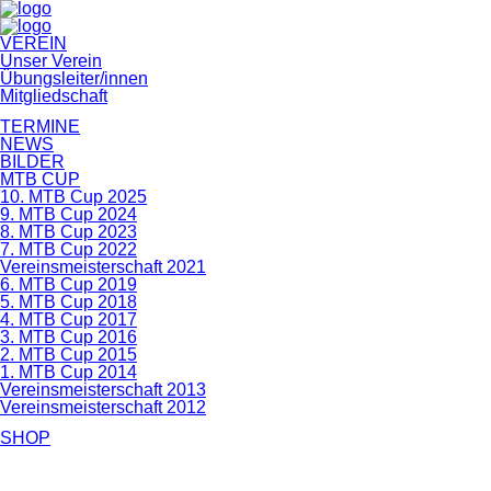
Navigation
VEREIN
überspringen
Unser Verein
Übungsleiter/innen
Mitgliedschaft
TERMINE
NEWS
BILDER
MTB CUP
10. MTB Cup 2025
9. MTB Cup 2024
8. MTB Cup 2023
7. MTB Cup 2022
Vereinsmeisterschaft 2021
6. MTB Cup 2019
5. MTB Cup 2018
4. MTB Cup 2017
3. MTB Cup 2016
2. MTB Cup 2015
1. MTB Cup 2014
Vereinsmeisterschaft 2013
Vereinsmeisterschaft 2012
SHOP