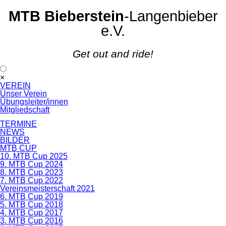
MTB Bieberstein
-Langenbieber
e.V.
Get out and ride!
Navigation
×
überspringen
VEREIN
Unser Verein
Übungsleiter/innen
Mitgliedschaft
TERMINE
NEWS
BILDER
MTB CUP
10. MTB Cup 2025
9. MTB Cup 2024
8. MTB Cup 2023
7. MTB Cup 2022
Vereinsmeisterschaft 2021
6. MTB Cup 2019
5. MTB Cup 2018
4. MTB Cup 2017
3. MTB Cup 2016