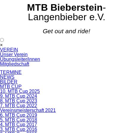
MTB Bieberstein
-
Langenbieber e.V.
Get out and ride!
Navigation
×
überspringen
VEREIN
Unser Verein
Übungsleiter/innen
Mitgliedschaft
TERMINE
NEWS
BILDER
MTB CUP
10. MTB Cup 2025
9. MTB Cup 2024
8. MTB Cup 2023
7. MTB Cup 2022
Vereinsmeisterschaft 2021
6. MTB Cup 2019
5. MTB Cup 2018
4. MTB Cup 2017
3. MTB Cup 2016