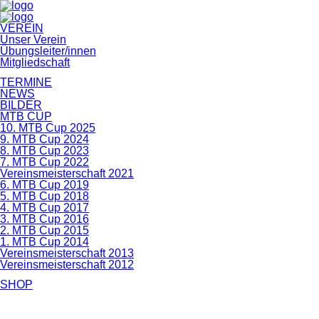
Navigation
VEREIN
überspringen
Unser Verein
Übungsleiter/innen
Mitgliedschaft
TERMINE
NEWS
BILDER
MTB CUP
10. MTB Cup 2025
9. MTB Cup 2024
8. MTB Cup 2023
7. MTB Cup 2022
Vereinsmeisterschaft 2021
6. MTB Cup 2019
5. MTB Cup 2018
4. MTB Cup 2017
3. MTB Cup 2016
2. MTB Cup 2015
1. MTB Cup 2014
Vereinsmeisterschaft 2013
Vereinsmeisterschaft 2012
SHOP