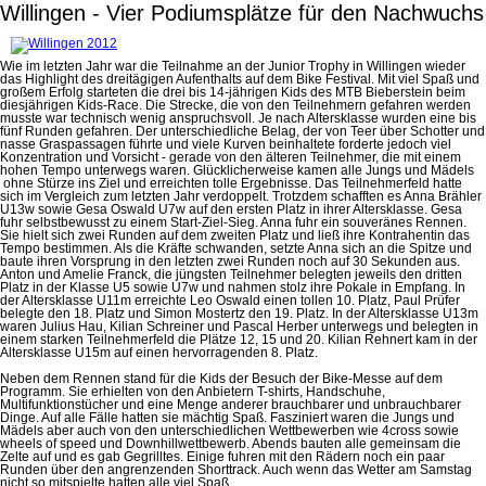
Willingen - Vier Podiumsplätze für den Nachwuchs
Wie im letzten Jahr war die Teilnahme an der Junior Trophy in Willingen wieder
das Highlight des dreitägigen Aufenthalts auf dem Bike Festival. Mit viel Spaß und
großem Erfolg starteten die drei bis 14-jährigen Kids des MTB Bieberstein beim
diesjährigen Kids-Race. Die Strecke, die von den Teilnehmern gefahren werden
musste war technisch wenig anspruchsvoll. Je nach Altersklasse wurden eine bis
fünf Runden gefahren. Der unterschiedliche Belag, der von Teer über Schotter und
nasse Graspassagen führte und viele Kurven beinhaltete forderte jedoch viel
Konzentration und Vorsicht - gerade von den älteren Teilnehmer, die mit einem
hohen Tempo unterwegs waren. Glücklicherweise kamen alle Jungs und Mädels
ohne Stürze ins Ziel und erreichten tolle Ergebnisse. Das Teilnehmerfeld hatte
sich im Vergleich zum letzten Jahr verdoppelt. Trotzdem schafften es Anna Brähler
U13w sowie Gesa Oswald U7w auf den ersten Platz in ihrer Altersklasse. Gesa
fuhr selbstbewusst zu einem Start-Ziel-Sieg. Anna fuhr ein souveränes Rennen.
Sie hielt sich zwei Runden auf dem zweiten Platz und ließ ihre Kontrahentin das
Tempo bestimmen. Als die Kräfte schwanden, setzte Anna sich an die Spitze und
baute ihren Vorsprung in den letzten zwei Runden noch auf 30 Sekunden aus.
Anton und Amelie Franck, die jüngsten Teilnehmer belegten jeweils den dritten
Platz in der Klasse U5 sowie U7w und nahmen stolz ihre Pokale in Empfang. In
der Altersklasse U11m erreichte Leo Oswald einen tollen 10. Platz, Paul Prüfer
belegte den 18. Platz und Simon Mostertz den 19. Platz. In der Altersklasse U13m
waren Julius Hau, Kilian Schreiner und Pascal Herber unterwegs und belegten in
einem starken Teilnehmerfeld die Plätze 12, 15 und 20. Kilian Rehnert kam in der
Altersklasse U15m auf einen hervorragenden 8. Platz.
Neben dem Rennen stand für die Kids der Besuch der Bike-Messe auf dem
Programm. Sie erhielten von den Anbietern T-shirts, Handschuhe,
Multifunktionstücher und eine Menge anderer brauchbarer und unbrauchbarer
Dinge. Auf alle Fälle hatten sie mächtig Spaß. Fasziniert waren die Jungs und
Mädels aber auch von den unterschiedlichen Wettbewerben wie 4cross sowie
wheels of speed und Downhillwettbewerb. Abends bauten alle gemeinsam die
Zelte auf und es gab Gegrilltes. Einige fuhren mit den Rädern noch ein paar
Runden über den angrenzenden Shorttrack. Auch wenn das Wetter am Samstag
nicht so mitspielte hatten alle viel Spaß.