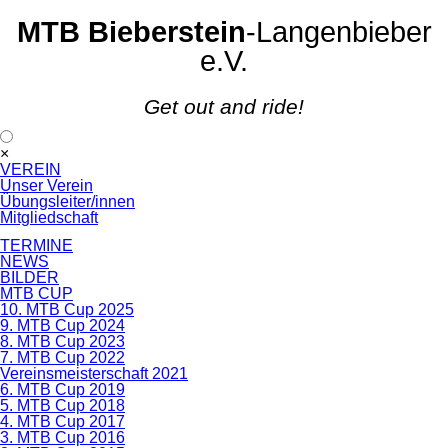
MTB Bieberstein
-Langenbieber
e.V.
Get out and ride!
Navigation
×
überspringen
VEREIN
Unser Verein
Übungsleiter/innen
Mitgliedschaft
TERMINE
NEWS
BILDER
MTB CUP
10. MTB Cup 2025
9. MTB Cup 2024
8. MTB Cup 2023
7. MTB Cup 2022
Vereinsmeisterschaft 2021
6. MTB Cup 2019
5. MTB Cup 2018
4. MTB Cup 2017
3. MTB Cup 2016