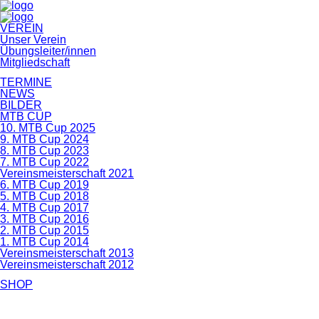
Navigation
VEREIN
überspringen
Unser Verein
Übungsleiter/innen
Mitgliedschaft
TERMINE
NEWS
BILDER
MTB CUP
10. MTB Cup 2025
9. MTB Cup 2024
8. MTB Cup 2023
7. MTB Cup 2022
Vereinsmeisterschaft 2021
6. MTB Cup 2019
5. MTB Cup 2018
4. MTB Cup 2017
3. MTB Cup 2016
2. MTB Cup 2015
1. MTB Cup 2014
Vereinsmeisterschaft 2013
Vereinsmeisterschaft 2012
SHOP