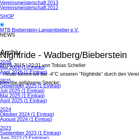
Vereinsmeisterschaft 2013
Vereinsmeisterschaft 2012
SHOP
MTB Bieberstein-Langenbieber e.V.
NEWS
Archiv
Nightride - Wadberg/Bieberstein
2026
20.01.2015 | 22:31
von Tobias Scheller
Mai 2026 (1 Eintrag)
April 2026 (1 Eintrag)
Heute fuhren wir bei -4°C unseren "Nightride" durch den Ver
2025
Hier die gefahrene Strecke:
September 2025 (1 Eintrag)
Juli 2025 (1 Eintrag)
Mai 2025 (1 Eintrag)
April 2025 (1 Eintrag)
2024
Oktober 2024 (1 Eintrag)
August 2024 (1 Eintrag)
2023
September 2023 (1 Eintrag)
Juni 2023 (3 Einträge)