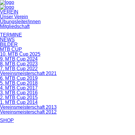
Navigation
VEREIN
überspringen
Unser Verein
Übungsleiter/innen
Mitgliedschaft
TERMINE
NEWS
BILDER
MTB CUP
10. MTB Cup 2025
9. MTB Cup 2024
8. MTB Cup 2023
7. MTB Cup 2022
Vereinsmeisterschaft 2021
6. MTB Cup 2019
5. MTB Cup 2018
4. MTB Cup 2017
3. MTB Cup 2016
2. MTB Cup 2015
1. MTB Cup 2014
Vereinsmeisterschaft 2013
Vereinsmeisterschaft 2012
SHOP