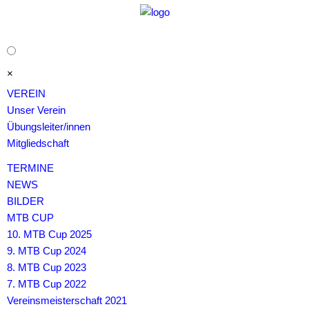
MTB Bieberstein
-Langenbieber
e.V.
Get out and ride!
×
Navigation
VEREIN
überspringen
Unser Verein
Übungsleiter/innen
Mitgliedschaft
TERMINE
NEWS
BILDER
MTB CUP
10. MTB Cup 2025
9. MTB Cup 2024
8. MTB Cup 2023
7. MTB Cup 2022
Vereinsmeisterschaft 2021