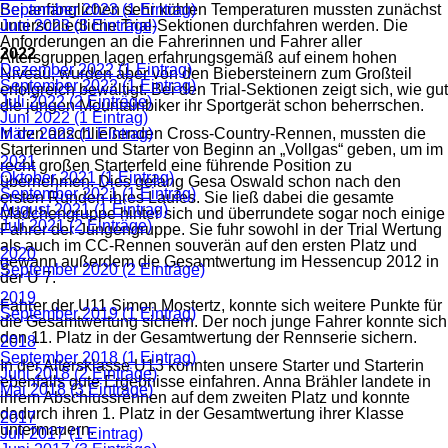
Bei anfänglichen sehr kühlen Temperaturen mussten zunächst
September 2023 (1 Eintrag)
unterschiedliche Trial-Sektionen durchfahren werden. Die
Juni 2023 (3 Einträge)
Anforderungen an die Fahrerinnen und Fahrer aller
2022
Altersgruppen lagen erfahrungsgemäß auf einem hohen
Dezember 2022 (1 Eintrag)
Niveau, wurden aber von den Biebersteinern zum Großteil
September 2022 (1 Eintrag)
erfolgreich bewältigt. Bei den Trial-Sektionen zeigt sich, wie gut
Juli 2022 (2 Einträge)
die jungen Mountainbiker ihr Sportgerät schon beherrschen.
Juni 2022 (1 Eintrag)
In den anschließenden Cross-Country-Rennen, mussten die
März 2022 (1 Eintrag)
Starterinnen und Starter von Beginn an „Vollgas“ geben, um im
2021
recht großen Starterfeld eine führende Position zu
Oktober 2021 (1 Eintrag)
übernehmen. Dies gelang Gesa Oswald schon nach den
September 2021 (1 Eintrag)
ersten Runden ihres Laufes. Sie ließ dabei die gesamte
August 2021 (1 Eintrag)
Mädchengruppe hinter sich und überrundete sogar noch einige
Juli 2021 (2 Einträge)
Fahrer der Jungengruppe. Sie fuhr sowohl in der Trial Wertung
als auch im CC-Rennen souverän auf den ersten Platz und
2020
gewann außerdem die Gesamtwertung im Hessencup 2012 in
September 2020 (2 Einträge)
der U 7.
2019
Fahrer der U11 Simon Mostertz, konnte sich weitere Punkte für
September 2019 (1 Eintrag)
die Gesamtwertung sichern. Der noch junge Fahrer konnte sich
den 11. Platz in der Gesamtwertung der Rennserie sichern.
2018
September 2018 (1 Eintrag)
In der Altersklasse U13 konnten unsere Starter und Starterin
Juni 2018 (2 Einträge)
ebenfalls gute Ergebnisse einfahren. Anna Brähler landete in
Mai 2018 (3 Einträge)
ihrem Abschlussrennen auf dem zweiten Platz und konnte
dadurch ihren 1. Platz in der Gesamtwertung ihrer Klasse
2017
untermauern.
Juli 2017 (1 Eintrag)