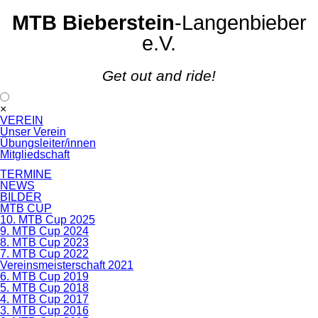
MTB Bieberstein
-Langenbieber
e.V.
Get out and ride!
Navigation
×
überspringen
VEREIN
Unser Verein
Übungsleiter/innen
Mitgliedschaft
TERMINE
NEWS
BILDER
MTB CUP
10. MTB Cup 2025
9. MTB Cup 2024
8. MTB Cup 2023
7. MTB Cup 2022
Vereinsmeisterschaft 2021
6. MTB Cup 2019
5. MTB Cup 2018
4. MTB Cup 2017
3. MTB Cup 2016