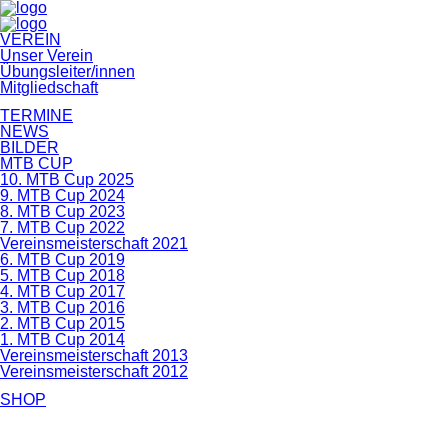
Navigation
VEREIN
überspringen
Unser Verein
Übungsleiter/innen
Mitgliedschaft
TERMINE
NEWS
BILDER
MTB CUP
10. MTB Cup 2025
9. MTB Cup 2024
8. MTB Cup 2023
7. MTB Cup 2022
Vereinsmeisterschaft 2021
6. MTB Cup 2019
5. MTB Cup 2018
4. MTB Cup 2017
3. MTB Cup 2016
2. MTB Cup 2015
1. MTB Cup 2014
Vereinsmeisterschaft 2013
Vereinsmeisterschaft 2012
SHOP