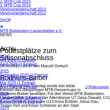
2. MTB Cup 2015
1. MTB Cup 2014
Vereinsmeisterschaft 2013
Vereinsmeisterschaft 2012
SHOP
MTB Bieberstein-Langenbieber e.V.
NEWS
Archiv
Podestplätze zum
Saisonabschluss
2026
Mai 2026 (1 Eintrag)
April 2026 (1 Eintrag)
10.10.2012 | 20:37
von Marcell Gretsch
2025
September 2025 (1 Eintrag)
Rodheim-Bieber
Juli 2025 (1 Eintrag)
Mai 2025 (1 Eintrag)
Am vergangenen Sonntag wurde das letzte
April 2025 (1 Eintrag)
Rennen des diesjährigen MTB-Hessencups in
Rodheim-Bieber bestritten. Für den Verein MTB-Bieberstein-
2024
Langenbieber gingen in der Altersklasse U7 Gesa Oswald, U11
Oktober 2024 (1 Eintrag)
Simon Mostertz und in der U13 Anna Brähler, Julius Hau,
August 2024 (1 Eintrag)
Tristan Heil und Kilian Schreiner an den Start.
2023