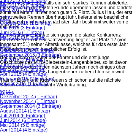
Juni 2017 (3 Einträge)
Tristan Heil, der ebenfalls ein sehr starkes Rennen ablieferte,
Mai 2017 (2 Einträge)
musste sich in der letzten Runde überholen lassen und landete
März 2017 (1 Eintrag)
somit auf einem immer noch guten 5. Platz. Julius Hau, der erst
sein zweites Rennen überhaupt fuhr, lieferte eine beachtliche
2016
Leistung ab und wird im nächsten Jahr bestimmt weiter vorne
Oktober 2016 (1 Eintrag)
mitfahren.
Juli 2016 (3 Einträge)
Juni 2016 (1 Eintrag)
Kilian Schreiner konnte sich gegen die starke Konkurrenz
Mai 2016 (5 Einträge)
durchsetzen. In der Gesamtwertung liegt er auf Platz 12 (von
insgesamt 51) seiner Altersklasse, welches für das erste Jahr
2015
Rennerfahrung ein beachtlicher Erfolg ist.
Oktober 2015 (2 Einträge)
September 2015 (3 Einträge)
Bedenkt man das Alter der Fahrer und die erst junge
Juli 2015 (2 Einträge)
Geschichte des MTB-Bieberstein-Langenbieber, so ist davon
Juni 2015 (2 Einträge)
auszugehen, das in den nächsten Jahren noch einiges über
Mai 2015 (5 Einträge)
die Mountainbiker aus Langenbieber zu berichten sein wird.
April 2015 (4 Einträge)
Februar 2015 (2 Einträge)
Trainer, Eltern und Kids freuen sich schon auf die nächste
Januar 2015 (1 Eintrag)
Saison und starten nun ihr Wintertraining.
2014
Zurück
Dezember 2014 (1 Eintrag)
November 2014 (1 Eintrag)
September 2014 (3 Einträge)
August 2014 (1 Eintrag)
Juli 2014 (6 Einträge)
Juni 2014 (6 Einträge)
Mai 2014 (5 Einträge)
April 2014 (4 Einträge)