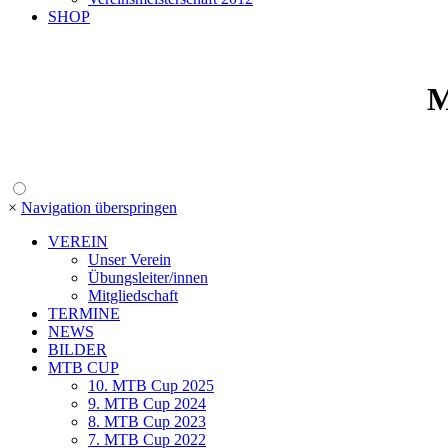
SHOP
M
×
Navigation überspringen
VEREIN
Unser Verein
Übungsleiter/innen
Mitgliedschaft
TERMINE
NEWS
BILDER
MTB CUP
10. MTB Cup 2025
9. MTB Cup 2024
8. MTB Cup 2023
7. MTB Cup 2022