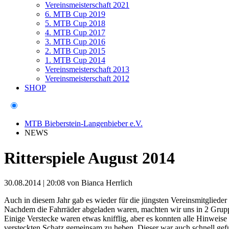
Vereinsmeisterschaft 2021
6. MTB Cup 2019
5. MTB Cup 2018
4. MTB Cup 2017
3. MTB Cup 2016
2. MTB Cup 2015
1. MTB Cup 2014
Vereinsmeisterschaft 2013
Vereinsmeisterschaft 2012
SHOP
MTB Bieberstein-Langenbieber e.V.
NEWS
Ritterspiele August 2014
30.08.2014 | 20:08
von Bianca Herrlich
Auch in diesem Jahr gab es wieder für die jüngsten Vereinsmitglieder 
Nachdem die Fahrräder abgeladen waren, machten wir uns in 2 Gruppe
Einige Verstecke waren etwas knifflig, aber es konnten alle Hinwei
versteckten Schatz gemeinsam zu heben. Dieser war auch schnell gefun