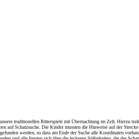
unsere traditionellen Ritterspiele mit Übernachtung im Zelt. Hierzu tr
n auf Schatzsuche. Die Kinder mussten die Hinweise auf der Strecke 
se gefunden werden, so dass am Ende der Suche alle Koordinaten vorha
den und alle freuten sich über die leckeren Süßigkeiten, die der Schatz