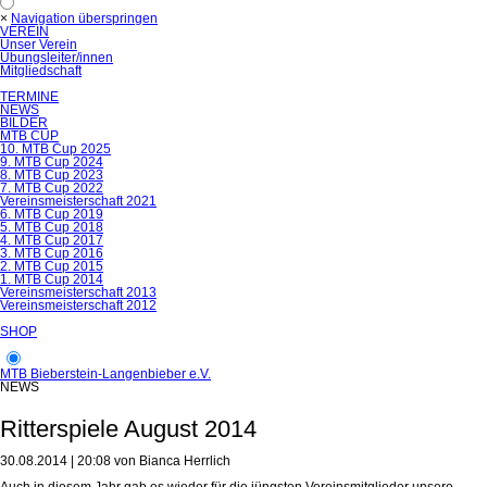
×
Navigation überspringen
VEREIN
Unser Verein
Übungsleiter/innen
Mitgliedschaft
TERMINE
NEWS
BILDER
MTB CUP
10. MTB Cup 2025
9. MTB Cup 2024
8. MTB Cup 2023
7. MTB Cup 2022
Vereinsmeisterschaft 2021
6. MTB Cup 2019
5. MTB Cup 2018
4. MTB Cup 2017
3. MTB Cup 2016
2. MTB Cup 2015
1. MTB Cup 2014
Vereinsmeisterschaft 2013
Vereinsmeisterschaft 2012
SHOP
MTB Bieberstein-Langenbieber e.V.
NEWS
Ritterspiele August 2014
30.08.2014 | 20:08
von Bianca Herrlich
Auch in diesem Jahr gab es wieder für die jüngsten Vereinsmitglieder unsere