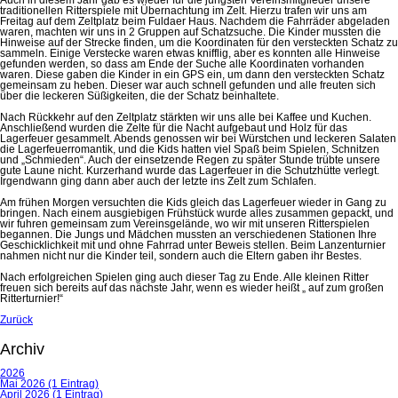
traditionellen Ritterspiele mit Übernachtung im Zelt. Hierzu trafen wir uns am
Freitag auf dem Zeltplatz beim Fuldaer Haus. Nachdem die Fahrräder abgeladen
waren, machten wir uns in 2 Gruppen auf Schatzsuche. Die Kinder mussten die
Hinweise auf der Strecke finden, um die Koordinaten für den versteckten Schatz zu
sammeln. Einige Verstecke waren etwas knifflig, aber es konnten alle Hinweise
gefunden werden, so dass am Ende der Suche alle Koordinaten vorhanden
waren. Diese gaben die Kinder in ein GPS ein, um dann den versteckten Schatz
gemeinsam zu heben. Dieser war auch schnell gefunden und alle freuten sich
über die leckeren Süßigkeiten, die der Schatz beinhaltete.
Nach Rückkehr auf den Zeltplatz stärkten wir uns alle bei Kaffee und Kuchen.
Anschließend wurden die Zelte für die Nacht aufgebaut und Holz für das
Lagerfeuer gesammelt. Abends genossen wir bei Würstchen und leckeren Salaten
die Lagerfeuerromantik, und die Kids hatten viel Spaß beim Spielen, Schnitzen
und „Schmieden“. Auch der einsetzende Regen zu später Stunde trübte unsere
gute Laune nicht. Kurzerhand wurde das Lagerfeuer in die Schutzhütte verlegt.
Irgendwann ging dann aber auch der letzte ins Zelt zum Schlafen.
Am frühen Morgen versuchten die Kids gleich das Lagerfeuer wieder in Gang zu
bringen. Nach einem ausgiebigen Frühstück wurde alles zusammen gepackt, und
wir fuhren gemeinsam zum Vereinsgelände, wo wir mit unseren Ritterspielen
begannen. Die Jungs und Mädchen mussten an verschiedenen Stationen Ihre
Geschicklichkeit mit und ohne Fahrrad unter Beweis stellen. Beim Lanzenturnier
nahmen nicht nur die Kinder teil, sondern auch die Eltern gaben ihr Bestes.
Nach erfolgreichen Spielen ging auch dieser Tag zu Ende. Alle kleinen Ritter
freuen sich bereits auf das nächste Jahr, wenn es wieder heißt „ auf zum großen
Ritterturnier!“
Zurück
Archiv
2026
Mai 2026 (1 Eintrag)
April 2026 (1 Eintrag)