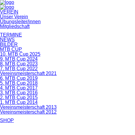
Navigation
VEREIN
überspringen
Unser Verein
Übungsleiter/innen
Mitgliedschaft
TERMINE
NEWS
BILDER
MTB CUP
10. MTB Cup 2025
9. MTB Cup 2024
8. MTB Cup 2023
7. MTB Cup 2022
Vereinsmeisterschaft 2021
6. MTB Cup 2019
5. MTB Cup 2018
4. MTB Cup 2017
3. MTB Cup 2016
2. MTB Cup 2015
1. MTB Cup 2014
Vereinsmeisterschaft 2013
Vereinsmeisterschaft 2012
SHOP