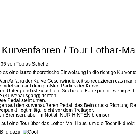
 Kurvenfahren / Tour Lothar-M
:36
von Tobias Scheller
 es eine kurze theoretische Einweisung in die richtige Kurvent
/am Anfang der Kurve Geschwindigkeit so reduzieren das man 
befindet sich auf dem größten Radius der Kurve.
en Untergrund ist zu achten. Suche die Fahrspur mit wenig Scho
e (Kurvenausgang) richten.
re Pedal steht unten.
gert auf den kurvenäußeren Pedal, das Bein drückt Richtung R
punkt liegt mittig, leicht vor dem Tretlager.
den Bremsen, aber im Notfall NUR HINTEN bremsen!
auf eine Tour über das Lothar-Mai-Haus, um die Technik direkt
 Bild dazu.