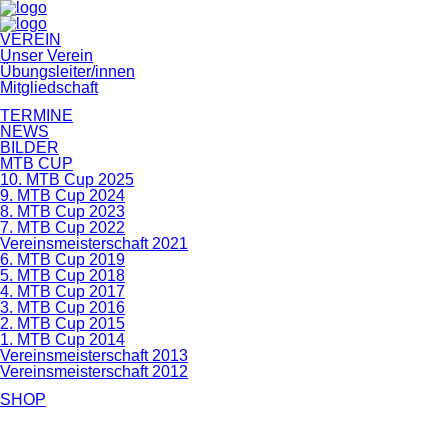
Navigation
VEREIN
überspringen
Unser Verein
Übungsleiter/innen
Mitgliedschaft
TERMINE
NEWS
BILDER
MTB CUP
10. MTB Cup 2025
9. MTB Cup 2024
8. MTB Cup 2023
7. MTB Cup 2022
Vereinsmeisterschaft 2021
6. MTB Cup 2019
5. MTB Cup 2018
4. MTB Cup 2017
3. MTB Cup 2016
2. MTB Cup 2015
1. MTB Cup 2014
Vereinsmeisterschaft 2013
Vereinsmeisterschaft 2012
SHOP