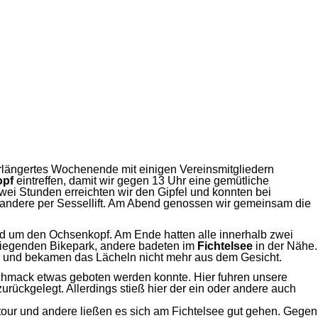
längertes Wochenende mit einigen Vereinsmitgliedern
opf
eintreffen, damit wir gegen 13 Uhr eine gemütliche
wei Stunden erreichten wir den Gipfel und konnten bei
 andere per Sessellift. Am Abend genossen wir gemeinsam die
und um den Ochsenkopf. Am Ende hatten alle innerhalb zwei
liegenden Bikepark, andere badeten im
Fichtelsee
in der Nähe.
hr und bekamen das Lächeln nicht mehr aus dem Gesicht.
schmack etwas geboten werden konnte. Hier fuhren unsere
ückgelegt. Allerdings stieß hier der ein oder andere auch
tour und andere ließen es sich am Fichtelsee gut gehen. Gegen