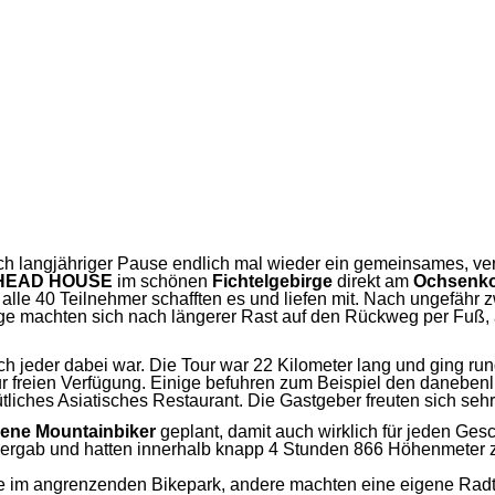
 langjähriger Pause endlich mal wieder ein gemeinsames, ver
HEAD HOUSE
im schönen
Fichtelgebirge
direkt am
Ochsenk
le 40 Teilnehmer schafften es und liefen mit. Nach ungefähr z
ige machten sich nach längerer Rast auf den Rückweg per Fuß,
ch jeder dabei war. Die Tour war 22 Kilometer lang und ging r
r freien Verfügung. Einige befuhren zum Beispiel den daneben
liches Asiatisches Restaurant. Die Gastgeber freuten sich se
rene Mountainbiker
geplant, damit auch wirklich für jeden Ge
ergab und hatten innerhalb knapp 4 Stunden 866 Höhenmeter zur
nige im angrenzenden Bikepark, andere machten eine eigene Rad