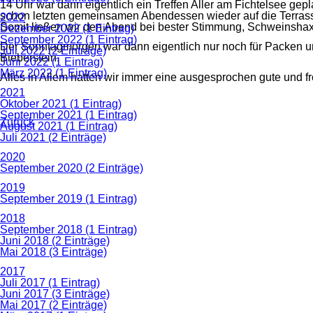
14 Uhr war dann eigentlich ein Treffen Aller am Fichtelsee gepl
schon letzten gemeinsamen Abendessen wieder auf die Terras
2022
Somit ließen wir den Abend bei bester Stimmung, Schweinsha
Dezember 2022 (1 Eintrag)
September 2022 (1 Eintrag)
Der Sonntagmorgen war dann eigentlich nur noch für Packen u
Juli 2022 (2 Einträge)
Bieberstein.
Juni 2022 (1 Eintrag)
März 2022 (1 Eintrag)
Alles in Allem hatten wir immer eine ausgesprochen gute und 
2021
Oktober 2021 (1 Eintrag)
September 2021 (1 Eintrag)
Zurück
August 2021 (1 Eintrag)
Juli 2021 (2 Einträge)
2020
September 2020 (2 Einträge)
2019
September 2019 (1 Eintrag)
2018
September 2018 (1 Eintrag)
Juni 2018 (2 Einträge)
Mai 2018 (3 Einträge)
2017
Juli 2017 (1 Eintrag)
Juni 2017 (3 Einträge)
Mai 2017 (2 Einträge)