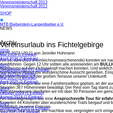
Vereinsmeisterschaft 2013
Vereinsmeisterschaft 2012
SHOP
MTB Bieberstein-Langenbieber e.V.
NEWS
Archiv
Vereinsurlaub ins Fichtelgebirge
2026
15.07.2022 | 20:11
von Jennifer Hohmann
Mai 2026 (1 Eintrag)
April 2026 (1 Eintrag)
Am 16. Juni 2022 (Fronleichnamswochenende) konnten wir nach
durchführen. Gegen 12 Uhr sollten alle anreisenden am
BULL
2025
Wanderung auf den Ochsenkopf machen konnten. Und wirklich al
September 2025 (1 Eintrag)
herrlichstem Wetter die wunderschöne Aussicht genießen. Ein
Juli 2025 (1 Eintrag)
leckeren Burger auf der großen Terrasse unserer Unterkunft.
Mai 2025 (1 Eintrag)
April 2025 (1 Eintrag)
Für Freitagmorgen war eine Familienradtour geplant, an der au
Stunden 367 Höhenmeter bewältigt. Der Rest vom Tag stand zu
2024
Zum Abendessen überfielen wir mit über 30 Personen ein gemüt
Oktober 2024 (1 Eintrag)
August 2024 (1 Eintrag)
Am Samstagmorgen war eine
Anspruchsvolle Tour für erfah
Experten 44 Kilometer über wunderschöne Trails bergauf und b
2023
ordentlich an seine Grenzen.
September 2023 (1 Eintrag)
Da diese Tour nicht für alle machbar war, vergnügten sich ei
Juni 2023 (3 Einträge)