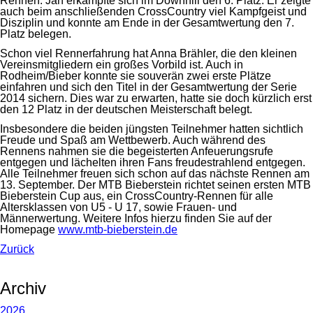
Rennen. Jan erkämpfte sich im Downhill den 6. Platz. Er zeigte
auch beim anschließenden CrossCountry viel Kampfgeist und
Disziplin und konnte am Ende in der Gesamtwertung den 7.
Platz belegen.
Schon viel Rennerfahrung hat Anna Brähler, die den kleinen
Vereinsmitgliedern ein großes Vorbild ist. Auch in
Rodheim/Bieber konnte sie souverän zwei erste Plätze
einfahren und sich den Titel in der Gesamtwertung der Serie
2014 sichern. Dies war zu erwarten, hatte sie doch kürzlich erst
den 12 Platz in der deutschen Meisterschaft belegt.
Insbesondere die beiden jüngsten Teilnehmer hatten sichtlich
Freude und Spaß am Wettbewerb. Auch während des
Rennens nahmen sie die begeisterten Anfeuerungsrufe
entgegen und lächelten ihren Fans freudestrahlend entgegen.
Alle Teilnehmer freuen sich schon auf das nächste Rennen am
13. September. Der MTB Bieberstein richtet seinen ersten MTB
Bieberstein Cup aus, ein CrossCountry-Rennen für alle
Altersklassen von U5 - U 17, sowie Frauen- und
Männerwertung. Weitere Infos hierzu finden Sie auf der
Homepage
www.mtb-bieberstein.de
Zurück
Archiv
2026