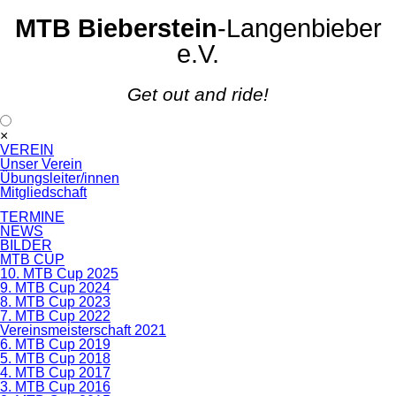
MTB Bieberstein
-Langenbieber
e.V.
Get out and ride!
Navigation
×
überspringen
VEREIN
Unser Verein
Übungsleiter/innen
Mitgliedschaft
TERMINE
NEWS
BILDER
MTB CUP
10. MTB Cup 2025
9. MTB Cup 2024
8. MTB Cup 2023
7. MTB Cup 2022
Vereinsmeisterschaft 2021
6. MTB Cup 2019
5. MTB Cup 2018
4. MTB Cup 2017
3. MTB Cup 2016