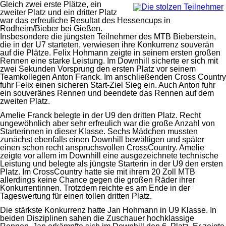
Gleich zwei erste Plätze, ein
zweiter Platz und ein dritter Platz
war das erfreuliche Resultat des Hessencups in
Rodheim/Bieber bei Gießen.
Insbesondere die jüngsten Teilnehmer des MTB Bieberstein,
die in der U7 starteten, verwiesen ihre Konkurrenz souverän
auf die Plätze. Felix Hohmann zeigte in seinem ersten großen
Rennen eine starke Leistung. Im Downhill sicherte er sich mit
zwei Sekunden Vorsprung den ersten Platz vor seinem
Teamkollegen Anton Franck. Im anschließenden Cross Country
fuhr Felix einen sicheren Start-Ziel Sieg ein. Auch Anton fuhr
ein souveränes Rennen und beendete das Rennen auf dem
zweiten Platz.
Amelie Franck belegte in der U9 den dritten Platz. Recht
ungewöhnlich aber sehr erfreulich war die große Anzahl von
Starterinnen in dieser Klasse. Sechs Mädchen mussten
zunächst ebenfalls einen Downhill bewältigen und später
einen schon recht anspruchsvollen CrossCountry. Amelie
zeigte vor allem im Downhill eine ausgezeichnete technische
Leistung und belegte als jüngste Starterin in der U9 den ersten
Platz. Im CrossCountry hatte sie mit ihrem 20 Zoll MTB
allerdings keine Chance gegen die großen Räder ihrer
Konkurrentinnen. Trotzdem reichte es am Ende in der
Tageswertung für einen tollen dritten Platz.
Die stärkste Konkurrenz hatte Jan Hohmann in U9 Klasse. In
beiden Disziplinen sahen die Zuschauer hochklassige