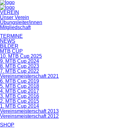
Navigation
VEREIN
überspringen
Unser Verein
Übungsleiter/innen
Mitgliedschaft
TERMINE
NEWS
BILDER
MTB CUP
10. MTB Cup 2025
9. MTB Cup 2024
8. MTB Cup 2023
7. MTB Cup 2022
Vereinsmeisterschaft 2021
6. MTB Cup 2019
5. MTB Cup 2018
4. MTB Cup 2017
3. MTB Cup 2016
2. MTB Cup 2015
1. MTB Cup 2014
Vereinsmeisterschaft 2013
Vereinsmeisterschaft 2012
SHOP