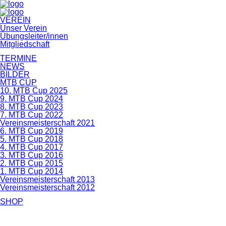
Navigation
VEREIN
überspringen
Unser Verein
Übungsleiter/innen
Mitgliedschaft
TERMINE
NEWS
BILDER
MTB CUP
10. MTB Cup 2025
9. MTB Cup 2024
8. MTB Cup 2023
7. MTB Cup 2022
Vereinsmeisterschaft 2021
6. MTB Cup 2019
5. MTB Cup 2018
4. MTB Cup 2017
3. MTB Cup 2016
2. MTB Cup 2015
1. MTB Cup 2014
Vereinsmeisterschaft 2013
Vereinsmeisterschaft 2012
SHOP