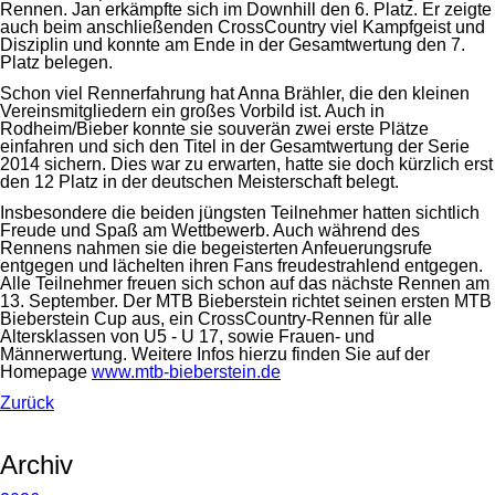
Rennen. Jan erkämpfte sich im Downhill den 6. Platz. Er zeigte
auch beim anschließenden CrossCountry viel Kampfgeist und
Disziplin und konnte am Ende in der Gesamtwertung den 7.
Platz belegen.
Schon viel Rennerfahrung hat Anna Brähler, die den kleinen
Vereinsmitgliedern ein großes Vorbild ist. Auch in
Rodheim/Bieber konnte sie souverän zwei erste Plätze
einfahren und sich den Titel in der Gesamtwertung der Serie
2014 sichern. Dies war zu erwarten, hatte sie doch kürzlich erst
den 12 Platz in der deutschen Meisterschaft belegt.
Insbesondere die beiden jüngsten Teilnehmer hatten sichtlich
Freude und Spaß am Wettbewerb. Auch während des
Rennens nahmen sie die begeisterten Anfeuerungsrufe
entgegen und lächelten ihren Fans freudestrahlend entgegen.
Alle Teilnehmer freuen sich schon auf das nächste Rennen am
13. September. Der MTB Bieberstein richtet seinen ersten MTB
Bieberstein Cup aus, ein CrossCountry-Rennen für alle
Altersklassen von U5 - U 17, sowie Frauen- und
Männerwertung. Weitere Infos hierzu finden Sie auf der
Homepage
www.mtb-bieberstein.de
Zurück
Archiv