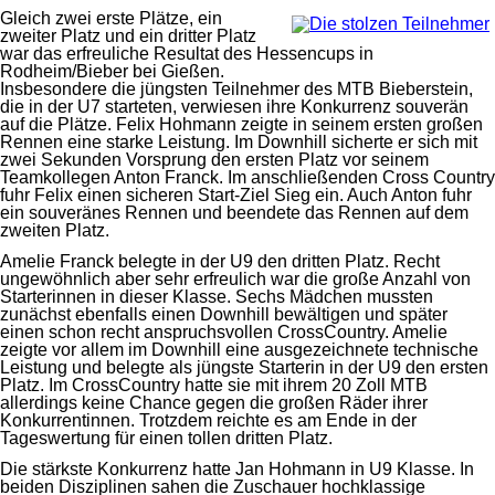
Gleich zwei erste Plätze, ein
zweiter Platz und ein dritter Platz
war das erfreuliche Resultat des Hessencups in
Rodheim/Bieber bei Gießen.
Insbesondere die jüngsten Teilnehmer des MTB Bieberstein,
die in der U7 starteten, verwiesen ihre Konkurrenz souverän
auf die Plätze. Felix Hohmann zeigte in seinem ersten großen
Rennen eine starke Leistung. Im Downhill sicherte er sich mit
zwei Sekunden Vorsprung den ersten Platz vor seinem
Teamkollegen Anton Franck. Im anschließenden Cross Country
fuhr Felix einen sicheren Start-Ziel Sieg ein. Auch Anton fuhr
ein souveränes Rennen und beendete das Rennen auf dem
zweiten Platz.
Amelie Franck belegte in der U9 den dritten Platz. Recht
ungewöhnlich aber sehr erfreulich war die große Anzahl von
Starterinnen in dieser Klasse. Sechs Mädchen mussten
zunächst ebenfalls einen Downhill bewältigen und später
einen schon recht anspruchsvollen CrossCountry. Amelie
zeigte vor allem im Downhill eine ausgezeichnete technische
Leistung und belegte als jüngste Starterin in der U9 den ersten
Platz. Im CrossCountry hatte sie mit ihrem 20 Zoll MTB
allerdings keine Chance gegen die großen Räder ihrer
Konkurrentinnen. Trotzdem reichte es am Ende in der
Tageswertung für einen tollen dritten Platz.
Die stärkste Konkurrenz hatte Jan Hohmann in U9 Klasse. In
beiden Disziplinen sahen die Zuschauer hochklassige