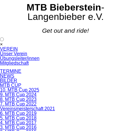
MTB Bieberstein
-
Langenbieber e.V.
Get out and ride!
Navigation
×
überspringen
VEREIN
Unser Verein
Übungsleiter/innen
Mitgliedschaft
TERMINE
NEWS
BILDER
MTB CUP
10. MTB Cup 2025
9. MTB Cup 2024
8. MTB Cup 2023
7. MTB Cup 2022
Vereinsmeisterschaft 2021
6. MTB Cup 2019
5. MTB Cup 2018
4. MTB Cup 2017
3. MTB Cup 2016