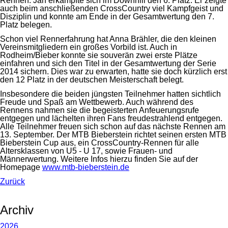
Rennen. Jan erkämpfte sich im Downhill den 6. Platz. Er zeigte
auch beim anschließenden CrossCountry viel Kampfgeist und
Disziplin und konnte am Ende in der Gesamtwertung den 7.
Platz belegen.
Schon viel Rennerfahrung hat Anna Brähler, die den kleinen
Vereinsmitgliedern ein großes Vorbild ist. Auch in
Rodheim/Bieber konnte sie souverän zwei erste Plätze
einfahren und sich den Titel in der Gesamtwertung der Serie
2014 sichern. Dies war zu erwarten, hatte sie doch kürzlich erst
den 12 Platz in der deutschen Meisterschaft belegt.
Insbesondere die beiden jüngsten Teilnehmer hatten sichtlich
Freude und Spaß am Wettbewerb. Auch während des
Rennens nahmen sie die begeisterten Anfeuerungsrufe
entgegen und lächelten ihren Fans freudestrahlend entgegen.
Alle Teilnehmer freuen sich schon auf das nächste Rennen am
13. September. Der MTB Bieberstein richtet seinen ersten MTB
Bieberstein Cup aus, ein CrossCountry-Rennen für alle
Altersklassen von U5 - U 17, sowie Frauen- und
Männerwertung. Weitere Infos hierzu finden Sie auf der
Homepage
www.mtb-bieberstein.de
Zurück
Archiv
2026