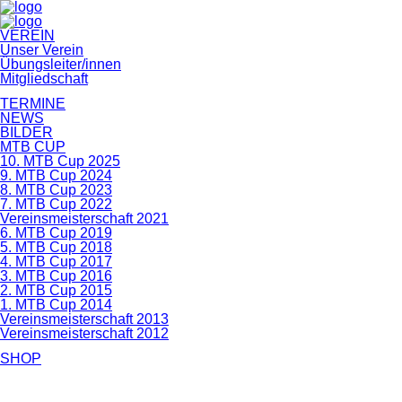
Navigation
VEREIN
überspringen
Unser Verein
Übungsleiter/innen
Mitgliedschaft
TERMINE
NEWS
BILDER
MTB CUP
10. MTB Cup 2025
9. MTB Cup 2024
8. MTB Cup 2023
7. MTB Cup 2022
Vereinsmeisterschaft 2021
6. MTB Cup 2019
5. MTB Cup 2018
4. MTB Cup 2017
3. MTB Cup 2016
2. MTB Cup 2015
1. MTB Cup 2014
Vereinsmeisterschaft 2013
Vereinsmeisterschaft 2012
SHOP