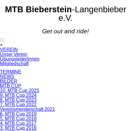
MTB Bieberstein
-Langenbieber
e.V.
Get out and ride!
Navigation
×
überspringen
VEREIN
Unser Verein
Übungsleiter/innen
Mitgliedschaft
TERMINE
NEWS
BILDER
MTB CUP
10. MTB Cup 2025
9. MTB Cup 2024
8. MTB Cup 2023
7. MTB Cup 2022
Vereinsmeisterschaft 2021
6. MTB Cup 2019
5. MTB Cup 2018
4. MTB Cup 2017
3. MTB Cup 2016