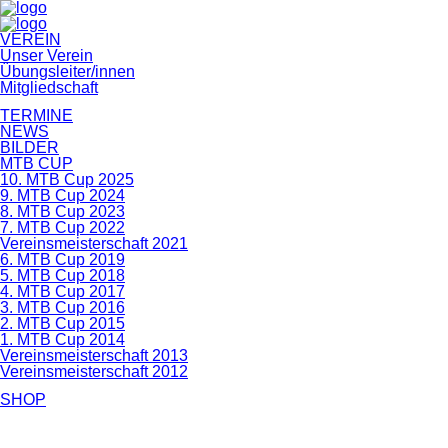
Navigation
VEREIN
überspringen
Unser Verein
Übungsleiter/innen
Mitgliedschaft
TERMINE
NEWS
BILDER
MTB CUP
10. MTB Cup 2025
9. MTB Cup 2024
8. MTB Cup 2023
7. MTB Cup 2022
Vereinsmeisterschaft 2021
6. MTB Cup 2019
5. MTB Cup 2018
4. MTB Cup 2017
3. MTB Cup 2016
2. MTB Cup 2015
1. MTB Cup 2014
Vereinsmeisterschaft 2013
Vereinsmeisterschaft 2012
SHOP