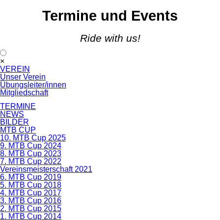
Termine und Events
Ride with us!
Navigation
×
überspringen
VEREIN
Unser Verein
Übungsleiter/innen
Mitgliedschaft
TERMINE
NEWS
BILDER
MTB CUP
10. MTB Cup 2025
9. MTB Cup 2024
8. MTB Cup 2023
7. MTB Cup 2022
Vereinsmeisterschaft 2021
6. MTB Cup 2019
5. MTB Cup 2018
4. MTB Cup 2017
3. MTB Cup 2016
2. MTB Cup 2015
1. MTB Cup 2014